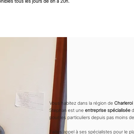
nibles tous les jours de 8h à 20h.
Plomberie Stephan, vos 
Namur et du Hainaut !
Vous habitez dans la région de
Charleroi
Stephan est une
entreprise spécialisée
d
pour les particuliers depuis pas moins d
Faites appel à ses spécialistes pour le 