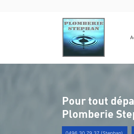
A
Pour tout dép
Plomberie St
0496 30 79 37 (Stephan)