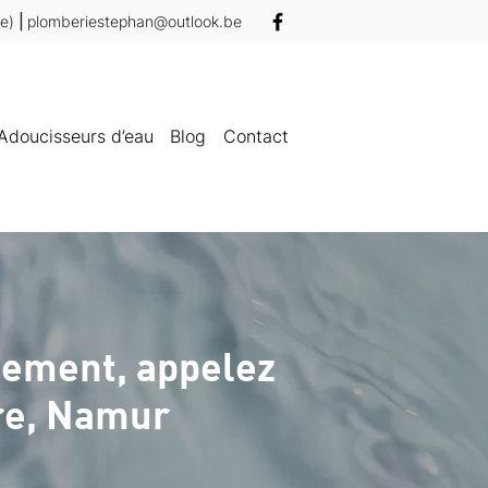
ve)
|
plomberiestephan@outlook.be
Adoucisseurs d’eau
Blog
Contact
cement, appelez
re, Namur