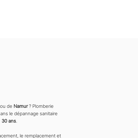
experts en province de
ou de
Namur
? Plomberie
ans le dépannage sanitaire
e
30 ans
.
placement, le remplacement et