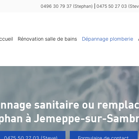
0496 30 79 37
(Stephan)
|
0475 50 27 03
(Ste
ccueil
Rénovation salle de bains
Dépannage plomberie
annage sanitaire ou rempla
ephan à Jemeppe-sur-Samb
0475 50 27 03 (Steve)
Formulaire de contact