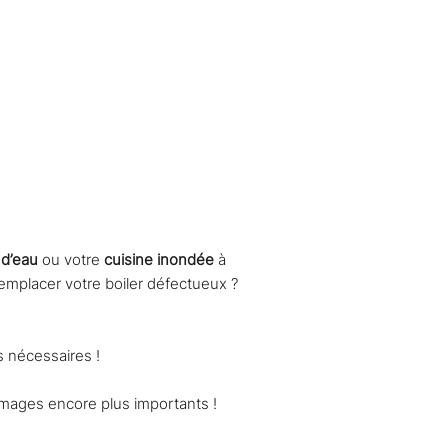
en urgence ?
 d’eau
ou votre
cuisine inondée
à
emplacer votre boiler défectueux ?
s nécessaires !
mmages encore plus importants !