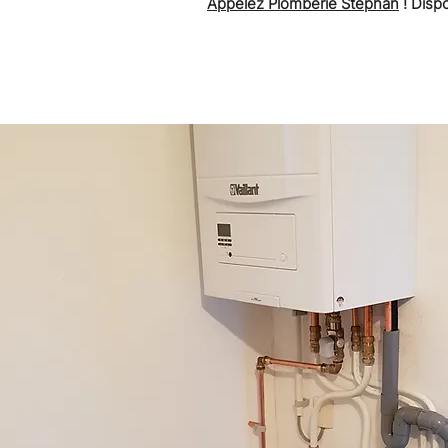
Appelez Plomberie Stephan
! Dispo