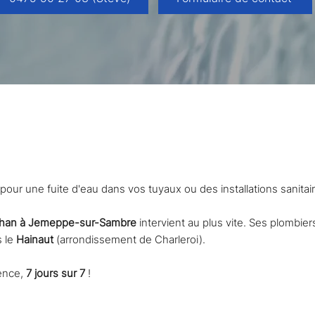
 plomberie rapide et efficace, Namur e
our une fuite d'eau dans vos tuyaux ou des installations sanitair
phan à Jemeppe-sur-Sambre
intervient au plus vite. Ses plombi
s le
Hainaut
(arrondissement de Charleroi).
gence,
7 jours sur 7
!
.